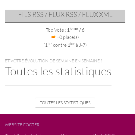
FILS RSS / FLUX RSS / FLUX XML
ieme
Top Vote :
1
/ 6
+0 place(s)
ier
ier
(1
contre
1
à J-7)
ET VOTRE ÉVOLUTION DE SEMAINE EN SEMAINE ?
Toutes les statistiques
TOUTES LES STATISTIQUES
WEBSITE FOOTER