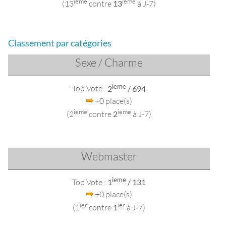
ieme
ieme
(13
contre
13
à J-7)
Classement par catégories
Sexe / Charme
ieme
Top Vote :
2
/ 694
+0 place(s)
ieme
ieme
(2
contre
2
à J-7)
Webmaster
ieme
Top Vote :
1
/ 131
+0 place(s)
ier
ier
(1
contre
1
à J-7)