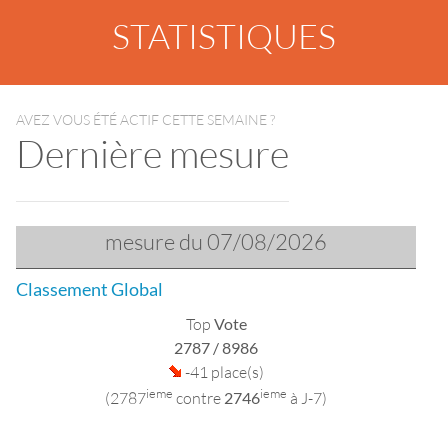
STATISTIQUES
AVEZ VOUS ÉTÉ ACTIF CETTE SEMAINE ?
Dernière mesure
mesure du 07/08/2026
Classement Global
Top
Vote
2787
/ 8986
-41 place(s)
ieme
ieme
(2787
contre
2746
à J-7)