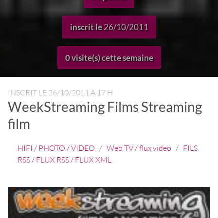
inscrit le
26/10/2011
0 visite(s) cette semaine
INSCRIT LE
26/10/2011 À 17 H
WeekStreaming Films Streaming
film
HIFI / PHOTO / VIDEO
/
Web TV / flux video
/
FILS
RSS / FLUX RSS / FLUX XML