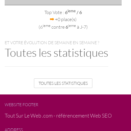
ieme
Top Vote :
6
/ 6
+0 place(s)
ieme
ieme
(6
contre
6
à J-7)
ET VOTRE ÉVOLUTION DE SEMAINE EN SEMAINE ?
Toutes les statistiques
TOUTES LES STATISTIQUES
WEBSITE FOOTER
Tout Sur Le Web .com - référencement Web SEO
ADDRESS