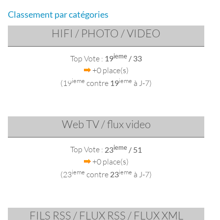
Classement par catégories
HIFI / PHOTO / VIDEO
ieme
Top Vote :
19
/ 33
+0 place(s)
ieme
ieme
(19
contre
19
à J-7)
Web TV / flux video
ieme
Top Vote :
23
/ 51
+0 place(s)
ieme
ieme
(23
contre
23
à J-7)
FILS RSS / FLUX RSS / FLUX XML