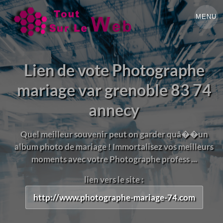
MENU
Lien de vote Photographe
mariage var grenoble 83 74
annecy
Quel meilleur souvenir peut on garder quâ��un
album photo de mariage ! Immortalisez vos meilleurs
moments avec votre Photographe profess ...
lien vers le site :
http://www.photographe-mariage-74.com