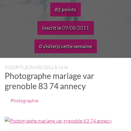
82 points
inscrit le
09/08/2011
0 visite(s) cette semaine
INSCRIT LE
09/08/2011 À 15 H
Photographe mariage var
grenoble 83 74 annecy
Photographie