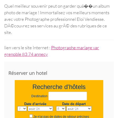
Quel meilleur souvenir peut on garder quâ��un album
photo de mariage ! Immortalisez vos meilleurs moments
avec votre Photographe professionnel Eloi Vendiesse.
DÃ
©
couvrez ses services au grÃ
©
des rubriques de ce
site.
lien vers le site Internet :
Photographe mariage var
grenoble 83 74 annecy
Réserver un hotel
Recherche d'hôtels
Destination
Date d'arrivée
Date de départ
Je n'ai pas de dates de séjour précises