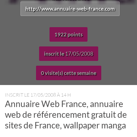
http://www.annuaire-web-france.com
1922 points
inscrit le
17/05/2008
0 visite(s) cette semaine
INSCRIT LE
17/05/2008 À 14 H
Annuaire Web France, annuaire
web de référencement gratuit de
sites de France, wallpaper manga