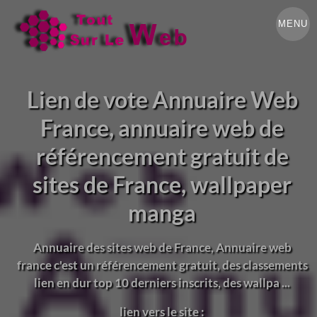
MENU
Lien de vote Annuaire Web
France, annuaire web de
référencement gratuit de
sites de France, wallpaper
manga
Annuaire des sites web de France, Annuaire web
france c'est un référencement gratuit, des classements
lien en dur top 10 derniers inscrits, des wallpa ...
lien vers le site :