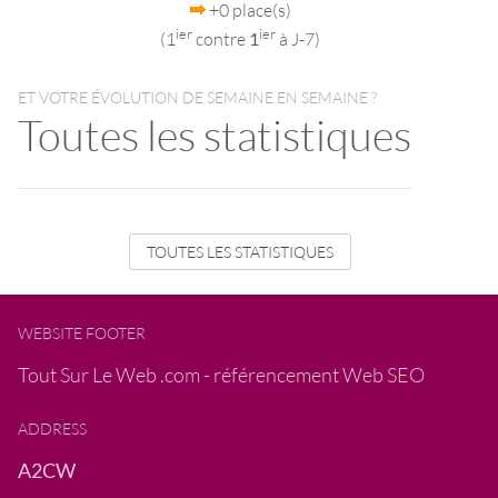
+0 place(s)
ier
ier
(1
contre
1
à J-7)
ET VOTRE ÉVOLUTION DE SEMAINE EN SEMAINE ?
Toutes les statistiques
TOUTES LES STATISTIQUES
WEBSITE FOOTER
Tout Sur Le Web .com - référencement Web SEO
ADDRESS
A2CW