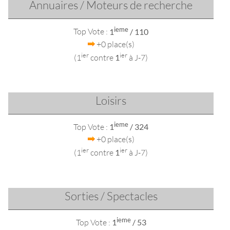
Annuaires / Moteurs de recherche
ieme
Top Vote :
1
/ 110
+0 place(s)
ier
ier
(1
contre
1
à J-7)
Loisirs
ieme
Top Vote :
1
/ 324
+0 place(s)
ier
ier
(1
contre
1
à J-7)
Sorties / Spectacles
ieme
Top Vote :
1
/ 53