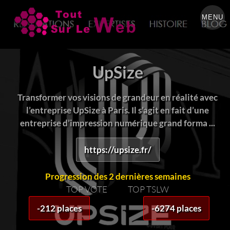
MENU
UpSize
Transformer vos visions de grandeur en réalité avec
l’entreprise UpSize à Paris. Il s’agit en fait d’une
entreprise d’impression numérique grand forma ...
https://upsize.fr/
Progression des 2 dernières semaines
TOP VOTE
TOP TSLW
-212 places
-6274 places