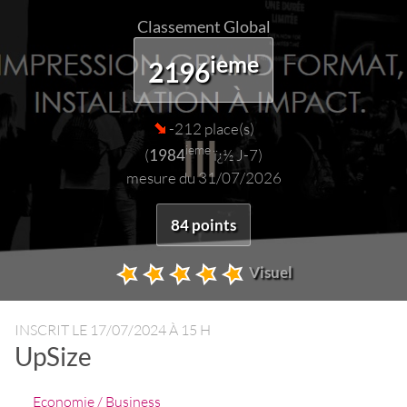
Classement Global
ieme
2196
-212 place(s)
ieme
(
1984
ï¿½ J-7)
mesure du 31/07/2026
84 points
Visuel
INSCRIT LE
17/07/2024 À 15 H
UpSize
Economie / Business