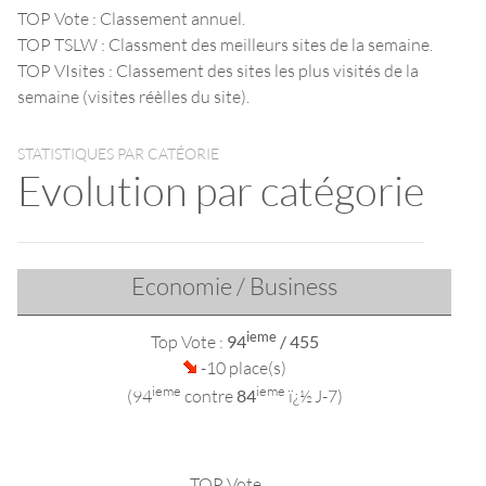
TOP Vote : Classement annuel.
TOP TSLW : Classment des meilleurs sites de la semaine.
TOP VIsites : Classement des sites les plus visités de la
semaine (visites réèlles du site).
STATISTIQUES PAR CATÉORIE
Evolution par catégorie
Economie / Business
ieme
Top Vote :
94
/ 455
-10 place(s)
ieme
ieme
(94
contre
84
ï¿½ J-7)
TOP Vote