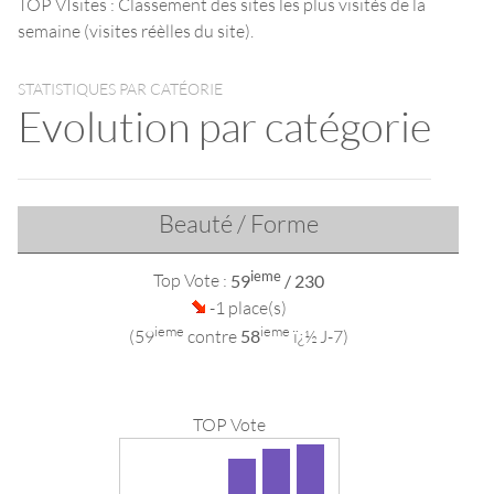
TOP VIsites : Classement des sites les plus visités de la
semaine (visites réèlles du site).
STATISTIQUES PAR CATÉORIE
Evolution par catégorie
Beauté / Forme
ieme
Top Vote :
59
/ 230
-1 place(s)
ieme
ieme
(59
contre
58
ï¿½ J-7)
TOP Vote