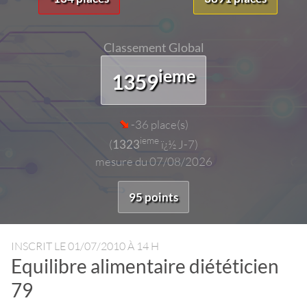
Classement Global
ieme
1359
-36 place(s)
ieme
(
1323
ï¿½ J-7)
mesure du 07/08/2026
95 points
INSCRIT LE
01/07/2010 À 14 H
Equilibre alimentaire diététicien
79