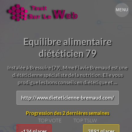
MENU
Equilibre alimentaire
diététicien 79
Instalée à Bressuire (79), Mme Flavie Bremaud est une
diététicienne spécialiste de la nutrition. Elle vous
prodigue les bons conseils en diététique et ...
http://www.dieteticienne-bremaud.com/
Progression des 2 dernières semaines
TOP VOTE
TOP TSLW
-134 places
3891 places