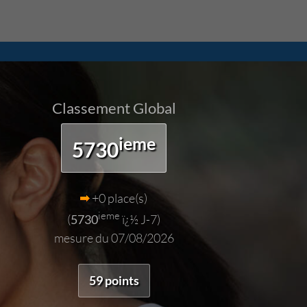
Classement Global
ieme
5730
+0 place(s)
ieme
(
5730
ï¿½ J-7)
mesure du 07/08/2026
59 points