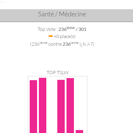
Santé / Médecine
ieme
Top Vote :
236
/ 301
+0 place(s)
ieme
ieme
(236
contre
236
ï¿½ J-7)
TOP TSLW