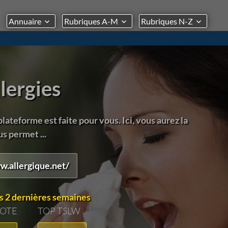
Annuaire
Rubriques A-M
Rubriques N-Z
llergies
plateforme est faite pour vous. Ici, vous aurez la
s permet ...
w.allergique.net/
s 2 dernières semaines
VOTE
TOP TSLW