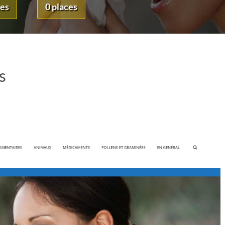
ces
0 places
s