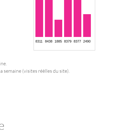
ine.
a semaine (visites réèlles du site).
e