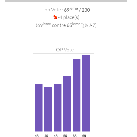
ieme
Top Vote :
69
/ 230
-4 place(s)
ieme
ieme
(69
contre
65
ï¿½ J-7)
TOP Vote