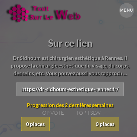
MENU
Sur ce lien
Dr Sidhoum est chirurgien esthétique à Rennes. Il
propose la chirurgie esthétique du visage, du corps,
des seins, etc. Vous pouvez aussi vous rapproch ...
https://dr-sidhoum-esthetique-rennes.fr/
Progression des 2 dernières semaines
TOP VOTE
TOP TSLW
0 places
0 places