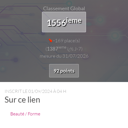
Classement Global
ieme
1556
-169 place(s)
ieme
(
1387
ï¿½ J-7)
mesure du 31/07/2026
92 points
INSCRIT LE
01/09/2024 À 04 H
Sur ce lien
Beauté / Forme