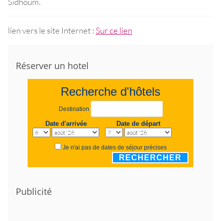
Sidhoum.
lien vers le site Internet :
Sur ce lien
Réserver un hotel
Recherche d'hôtels
Destination
Date d'arrivée
Date de départ
Je n'ai pas de dates de séjour précises
RECHERCHER
Publicité