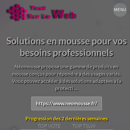
MENU
Solutions en mousse pour vos
besoins professionnels
Néomousse propose une gamme de produits en
mousse conçus pour répondre à des usages variés.
Vous pouvez accéder à des solutions adaptées à la
protecti ...
https://www.neomousse.fr/
Progression des 2 dernières semaines
TOP VOTE
TOP TSLW