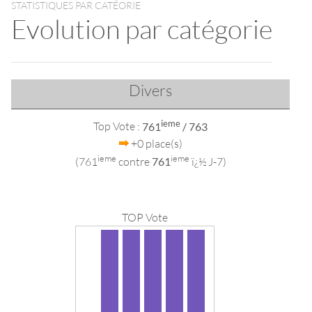
STATISTIQUES PAR CATÉORIE
Evolution par catégorie
Divers
ieme
Top Vote :
761
/ 763
+0 place(s)
ieme
ieme
(761
contre
761
ï¿½ J-7)
TOP Vote