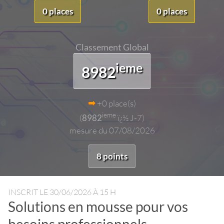
0 places
0 places
Classement Global
ieme
8982
+0 place(s)
ieme
(
8982
ï¿½ J-7)
mesure du 07/08/2026
8 points
INSCRIT LE
30/06/2026 À 15 H
Solutions en mousse pour vos
besoins professionnels