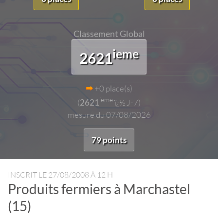
Classement Global
ieme
2621
+0 place(s)
ieme
(
2621
ï¿½ J-7)
mesure du 07/08/2026
79 points
INSCRIT LE
27/08/2008 À 12 H
Produits fermiers à Marchastel
(15)