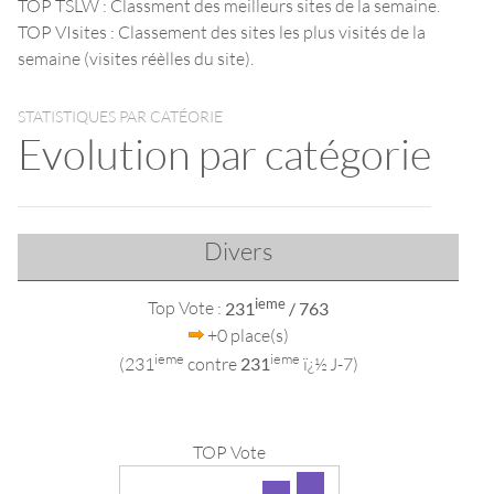
TOP TSLW : Classment des meilleurs sites de la semaine.
TOP VIsites : Classement des sites les plus visités de la
semaine (visites réèlles du site).
STATISTIQUES PAR CATÉORIE
Evolution par catégorie
Divers
ieme
Top Vote :
231
/ 763
+0 place(s)
ieme
ieme
(231
contre
231
ï¿½ J-7)
TOP Vote