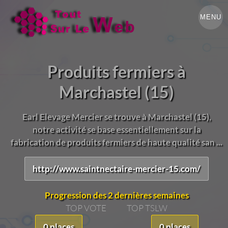
MENU
Produits fermiers à
Marchastel (15)
Earl Elevage Mercier se trouve à Marchastel (15),
notre activité se base essentiellement sur la
fabrication de produits fermiers de haute qualité san ...
http://www.saintnectaire-mercier-15.com/
Progression des 2 dernières semaines
TOP VOTE
TOP TSLW
0 places
0 places