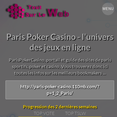
MENU
Paris Poker Casino - l'univers
des jeux en ligne
ParisPokerCasino, portail et guide des sites de paris
sportifs, poker et casino, Vous trouverez donc ici
toutes les infos sur les meilleurs bookmakers ...
http://paris-poker-casino.110mb.com/?
p=1_2_Paris/
Progression des 2 dernières semaines
TOP VOTE
TOP TSLW