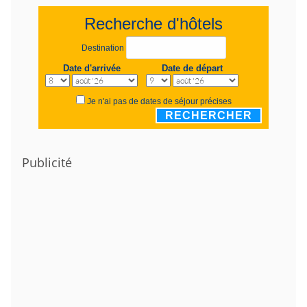
Recherche d'hôtels
Destination
Date d'arrivée
Date de départ
Je n'ai pas de dates de séjour précises
RECHERCHER
Publicité