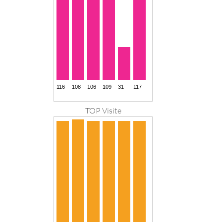
TOP Visite