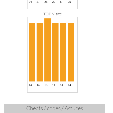
TOP Visite
Cheats / codes / Astuces