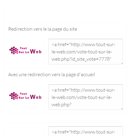
Redirection vers le
la page du site
Avec une redirection vers la
page d'accueil