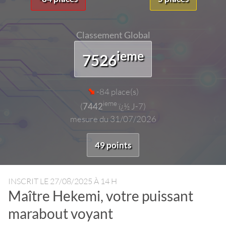
Classement Global
ieme
7526
-84 place(s)
ieme
(
7442
ï¿½ J-7)
mesure du 31/07/2026
49 points
INSCRIT LE
27/08/2025 À 14 H
Maître Hekemi, votre puissant
marabout voyant