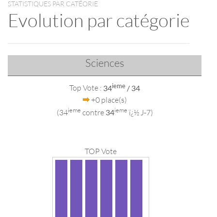
STATISTIQUES PAR CATÉORIE
Evolution par catégorie
Sciences
ieme
Top Vote :
34
/ 34
+0 place(s)
ieme
ieme
(34
contre
34
ï¿½ J-7)
TOP Vote