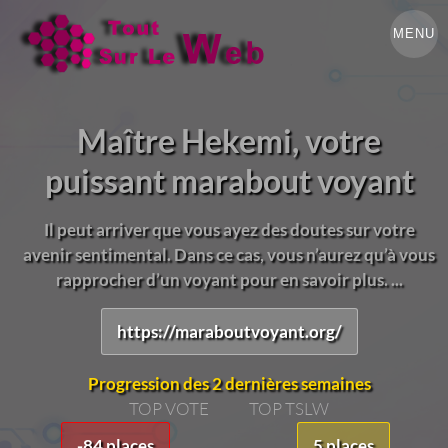
MENU
Maître Hekemi, votre
puissant marabout voyant
Il peut arriver que vous ayez des doutes sur votre
avenir sentimental. Dans ce cas, vous n’aurez qu’à vous
rapprocher d’un voyant pour en savoir plus. ...
https://maraboutvoyant.org/
Progression des 2 dernières semaines
TOP VOTE
TOP TSLW
-84 places
5 places