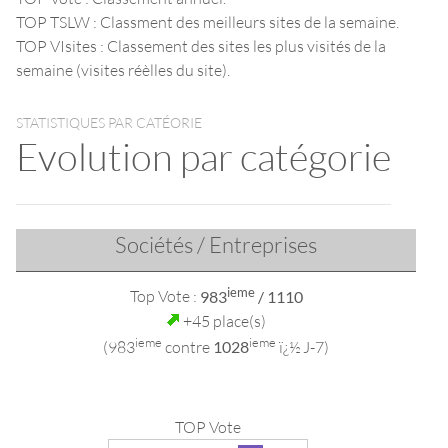
TOP TSLW : Classment des meilleurs sites de la semaine.
TOP VIsites : Classement des sites les plus visités de la
semaine (visites réèlles du site).
STATISTIQUES PAR CATÉORIE
Evolution par catégorie
Sociétés / Entreprises
ieme
Top Vote :
983
/ 1110
+45 place(s)
ieme
ieme
(983
contre
1028
ï¿½ J-7)
TOP Vote