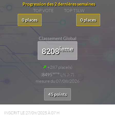
Progression des 2 dernières semaines
TOP VOTE
TOP TSLW
0 places
0 places
Classement Global
ieme
8208
+287 place(s)
ieme
(
8495
ï¿½ J-7)
mesure du 07/08/2026
45 points
INSCRIT LE
27/09/2025 À 07 H