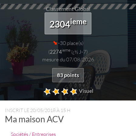
Classement Global
ieme
2304
-30 place(s)
ieme
(
2274
ï¿½ J-7)
mesure du 07/08/2026
83 points
Visuel
INSCRIT LE
20/05/2018 À 15 H
Ma maison ACV
Sociétés / Entreprises