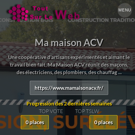
MENU
Ma maison ACV
Une coopérative d’artisans expérimentés et aimant le
travail bien fait, Ma Maison ACV réunit des maçons,
des électriciens, des plombiers, des chauffag ...
https://www.mamaisonacv.fr/
Progression des 2 dernières semaines
TOP VOTE
TOP TSLW
0 places
0 places