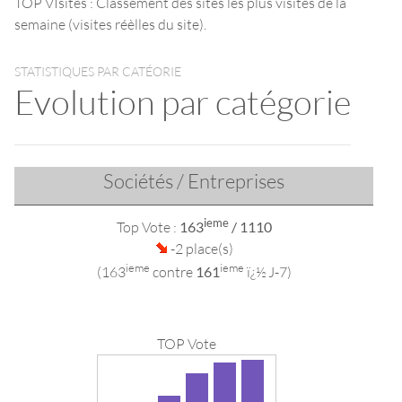
TOP VIsites : Classement des sites les plus visités de la
semaine (visites réèlles du site).
STATISTIQUES PAR CATÉORIE
Evolution par catégorie
Sociétés / Entreprises
ieme
Top Vote :
163
/ 1110
-2 place(s)
ieme
ieme
(163
contre
161
ï¿½ J-7)
TOP Vote