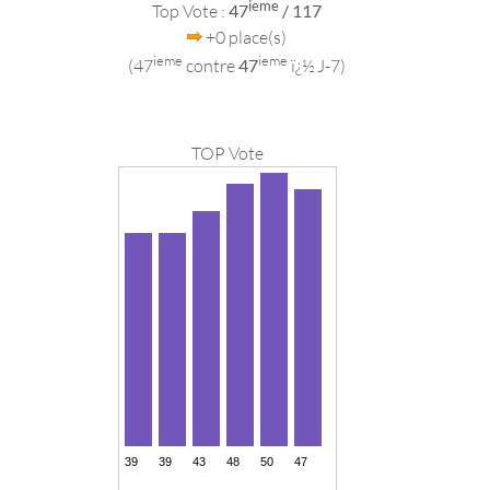
ieme
Top Vote :
47
/ 117
+0 place(s)
ieme
ieme
(47
contre
47
ï¿½ J-7)
TOP Vote