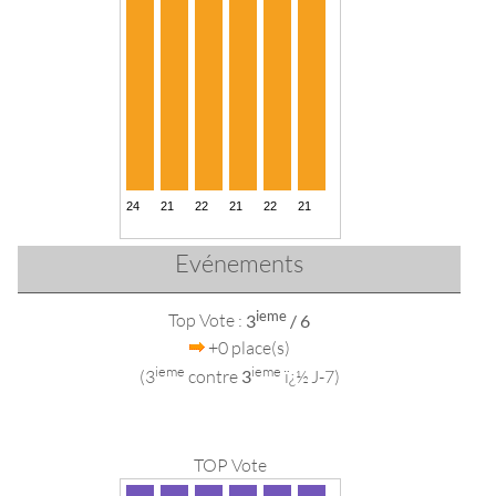
Evénements
ieme
Top Vote :
3
/ 6
+0 place(s)
ieme
ieme
(3
contre
3
ï¿½ J-7)
TOP Vote