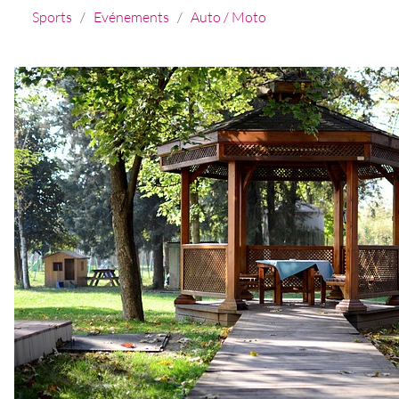
Sports
/
Evénements
/
Auto / Moto