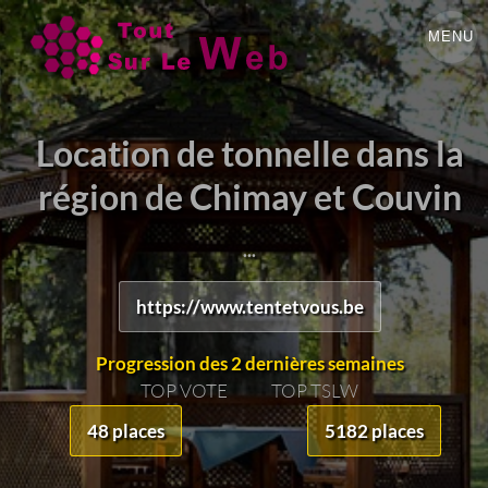
MENU
Location de tonnelle dans la
région de Chimay et Couvin
...
https://www.tentetvous.be
Progression des 2 dernières semaines
TOP VOTE
TOP TSLW
48 places
5182 places