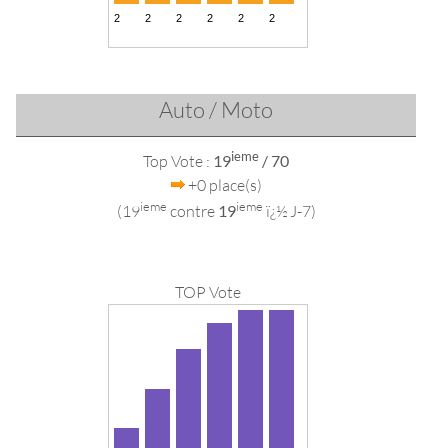
Auto / Moto
ieme
Top Vote :
19
/ 70
+0 place(s)
ieme
ieme
(19
contre
19
ï¿½ J-7)
TOP Vote