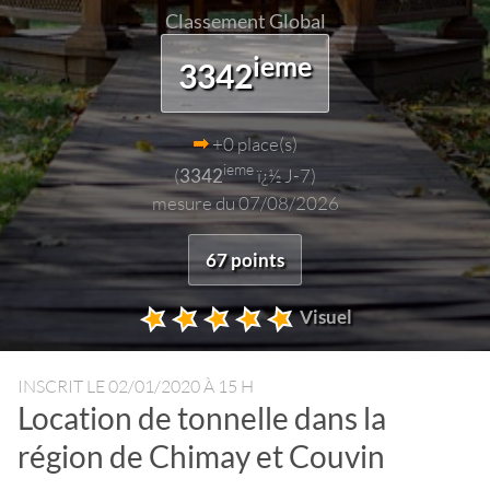
Classement Global
ieme
3342
+0 place(s)
ieme
(
3342
ï¿½ J-7)
mesure du 07/08/2026
67 points
Visuel
INSCRIT LE
02/01/2020 À 15 H
Location de tonnelle dans la
région de Chimay et Couvin