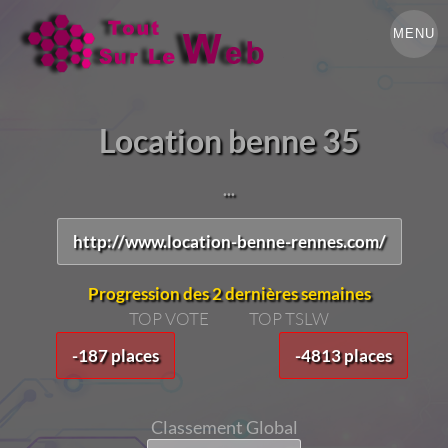
MENU
Location benne 35
...
http://www.location-benne-rennes.com/
Progression des 2 dernières semaines
TOP VOTE
TOP TSLW
-187 places
-4813 places
Classement Global