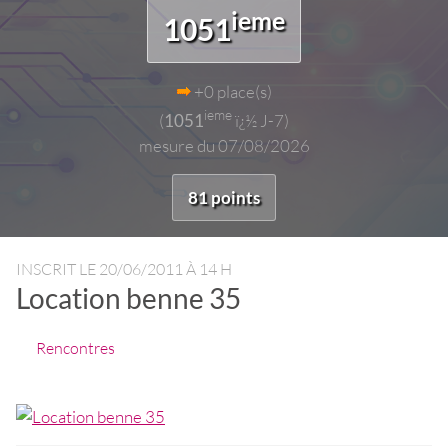
ieme
1051
+0 place(s)
ieme
(
1051
ï¿½ J-7)
mesure du 07/08/2026
81 points
INSCRIT LE
20/06/2011 À 14 H
Location benne 35
Rencontres