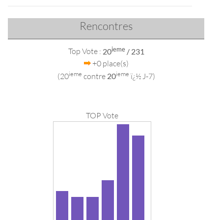
Rencontres
ieme
Top Vote :
20
/ 231
+0 place(s)
ieme
ieme
(20
contre
20
ï¿½ J-7)
TOP Vote