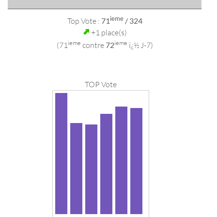
ieme
Top Vote :
71
/ 324
+1 place(s)
ieme
ieme
(71
contre
72
ï¿½ J-7)
TOP Vote