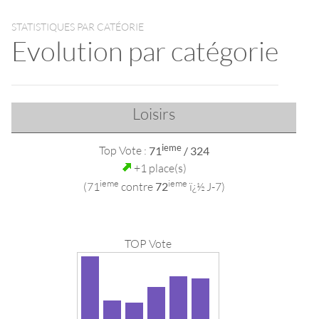
STATISTIQUES PAR CATÉORIE
Evolution par catégorie
Loisirs
ieme
Top Vote :
71
/ 324
+1 place(s)
ieme
ieme
(71
contre
72
ï¿½ J-7)
TOP Vote