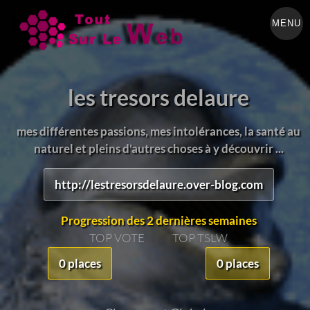
MENU
les tresors delaure
mes différentes passions, mes intolérances, la santé au
naturel et pleins d'autres choses à y découvrir ...
http://lestresorsdelaure.over-blog.com
Progression des 2 dernières semaines
TOP VOTE
TOP TSLW
0 places
0 places