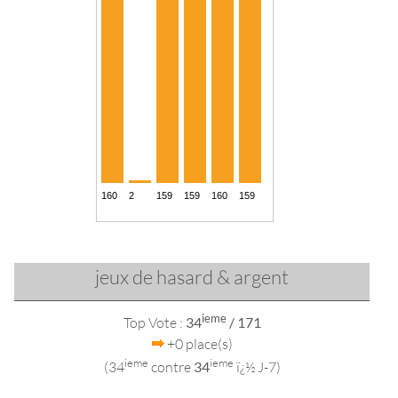
jeux de hasard & argent
ieme
Top Vote :
34
/ 171
+0 place(s)
ieme
ieme
(34
contre
34
ï¿½ J-7)