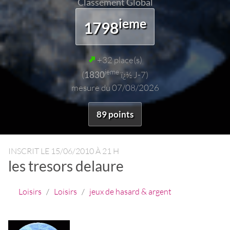
Classement Global
ieme
1798
+32 place(s)
ieme
(
1830
ï¿½ J-7)
mesure du 07/08/2026
89 points
INSCRIT LE
15/06/2010 À 21 H
les tresors delaure
Loisirs
/
Loisirs
/
jeux de hasard & argent