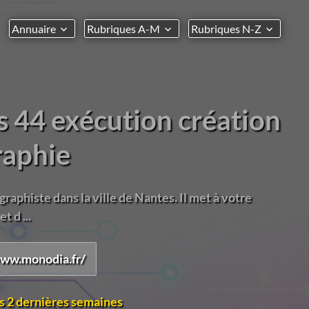
Annuaire
Rubriques A-M
Rubriques N-Z
s 44 exécution création
raphie
raphiste dans la ville de Nantes. Il met à votre
t d ...
www.monodia.fr/
s 2 dernières semaines