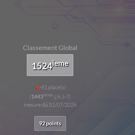
Classement Global
ieme
1524
-81 place(s)
ieme
(
1443
ï¿½ J-7)
mesure du 31/07/2026
92 points