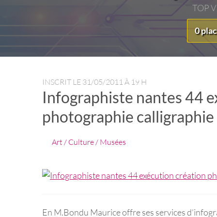
TOP 
0 pla
INSCRIT LE
31/05/2011 À 19 H
Infographiste nantes 44 e
photographie calligraphie
Art / Culture / Musées
En M.Bondu Maurice offre ses services d’infograp