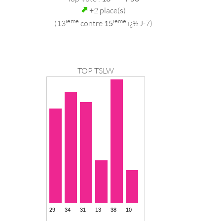
+2 place(s)
ieme
ieme
(13
contre
15
ï¿½ J-7)
TOP TSLW