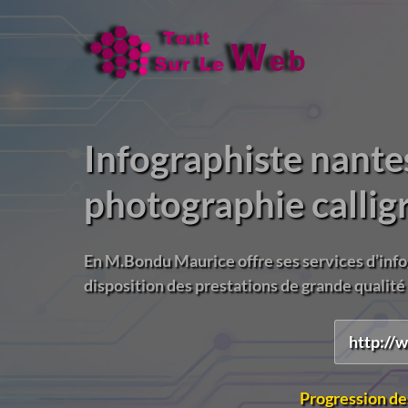
Infographiste nante
photographie callig
En M.Bondu Maurice offre ses services d’infog
disposition des prestations de grande qualité e
http://
Progression de