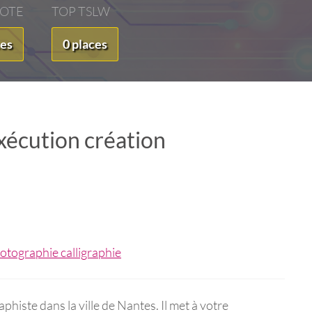
VOTE
TOP TSLW
ces
0 places
xécution création
histe dans la ville de Nantes. Il met à votre