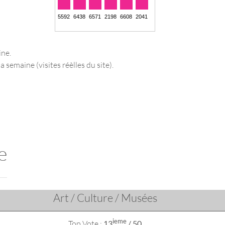
ine.
a semaine (visites réèlles du site).
e
Art / Culture / Musées
ieme
Top Vote :
13
/ 50