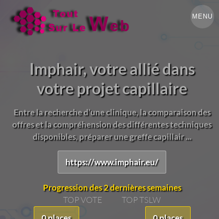
MENU
Imphair, votre allié dans
votre projet capillaire
Entre la recherche d’une clinique, la comparaison des
offres et la compréhension des différentes techniques
disponibles, préparer une greffe capillair ...
https://www.imphair.eu/
Progression des 2 dernières semaines
TOP VOTE
TOP TSLW
0 places
0 places