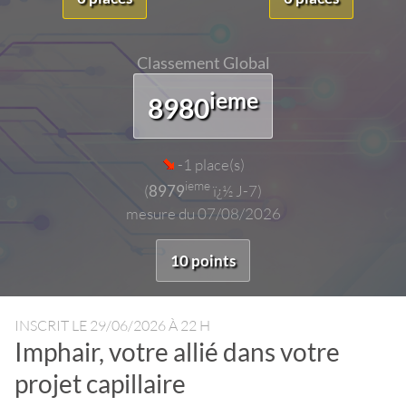
Classement Global
ieme
8980
-1 place(s)
ieme
(
8979
ï¿½ J-7)
mesure du 07/08/2026
10 points
INSCRIT LE
29/06/2026 À 22 H
Imphair, votre allié dans votre
projet capillaire