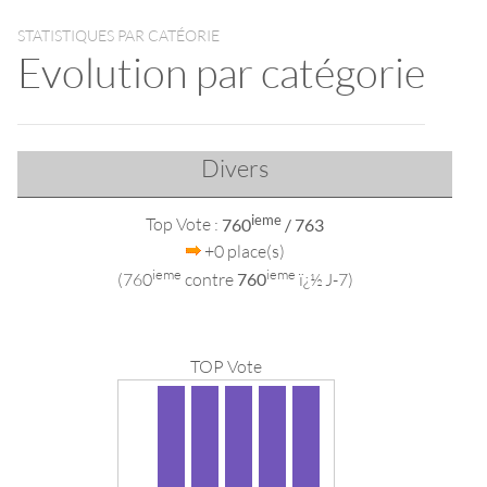
STATISTIQUES PAR CATÉORIE
Evolution par catégorie
Divers
ieme
Top Vote :
760
/ 763
+0 place(s)
ieme
ieme
(760
contre
760
ï¿½ J-7)
TOP Vote