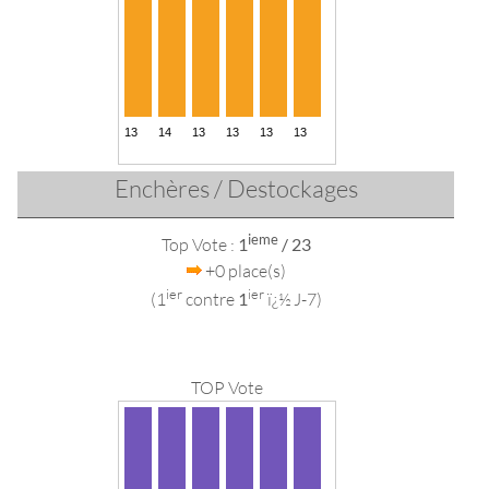
Enchères / Destockages
ieme
Top Vote :
1
/ 23
+0 place(s)
ier
ier
(1
contre
1
ï¿½ J-7)
TOP Vote