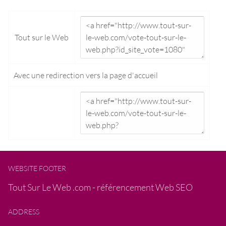
Tout sur le Web
Avec une redirection vers la
page d'accueil
WEBSITE FOOTER
Tout Sur Le Web .com - référencement Web SEO
ADDRESS