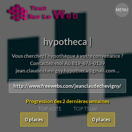
MENU
hypotheca |
Vous cherchez l’hypothèque à votre convenance ?
Contactez-moi Au 819-676-0139
jean.claude.chevigny.hypotheca@gmail.com ...
http://www.freewebs.com/jeanclaudechevigny/
Progression des 2 dernières semaines
TOP VOTE
TOP TSLW
0 places
0 places