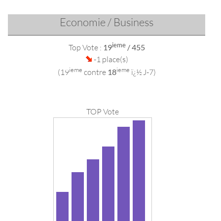
Economie / Business
ieme
Top Vote :
19
/ 455
-1 place(s)
ieme
ieme
(19
contre
18
ï¿½ J-7)
TOP Vote