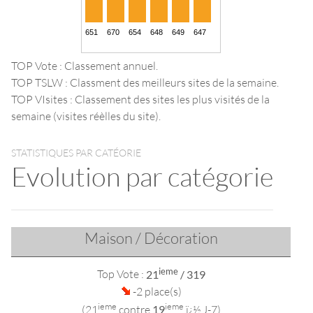
TOP Vote : Classement annuel.
TOP TSLW : Classment des meilleurs sites de la semaine.
TOP VIsites : Classement des sites les plus visités de la
semaine (visites réèlles du site).
STATISTIQUES PAR CATÉORIE
Evolution par catégorie
Maison / Décoration
ieme
Top Vote :
21
/ 319
-2 place(s)
ieme
ieme
(21
contre
19
ï¿½ J-7)