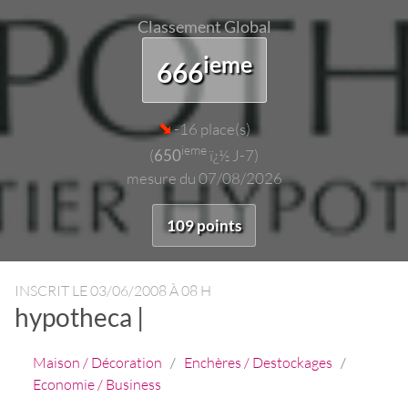
Classement Global
ieme
666
-16 place(s)
ieme
(
650
ï¿½ J-7)
mesure du 07/08/2026
109 points
INSCRIT LE
03/06/2008 À 08 H
hypotheca |
Maison / Décoration
/
Enchères / Destockages
/
Economie / Business