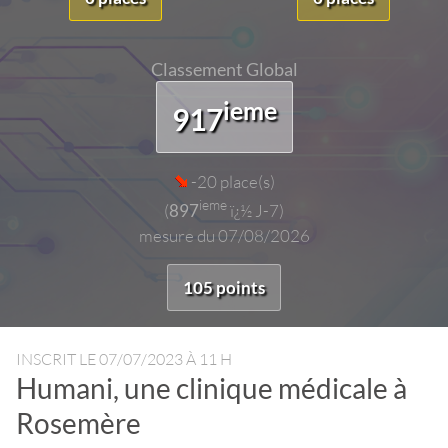
Classement Global
ieme
917
-20 place(s)
ieme
(
897
ï¿½ J-7)
mesure du 07/08/2026
105 points
INSCRIT LE
07/07/2023 À 11 H
Humani, une clinique médicale à
Rosemère