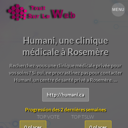
MENU
Humani, une clinique
médicale à Rosemère
Recherchez-vous une clinique médicale privée pour
vos soins ? Si oui, ne procrastinez pas pour contacter
Humani, un centre de santé privé a Rosemère. ...
http://humani.ca
Progression des 2 dernières semaines
TOP VOTE
TOP TSLW
0 places
0 places