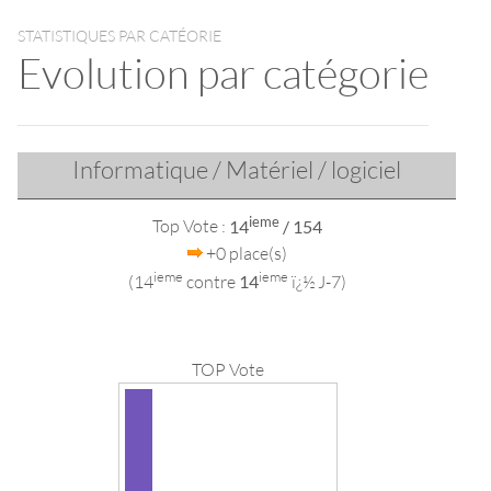
STATISTIQUES PAR CATÉORIE
Evolution par catégorie
Informatique / Matériel / logiciel
ieme
Top Vote :
14
/ 154
+0 place(s)
ieme
ieme
(14
contre
14
ï¿½ J-7)
TOP Vote