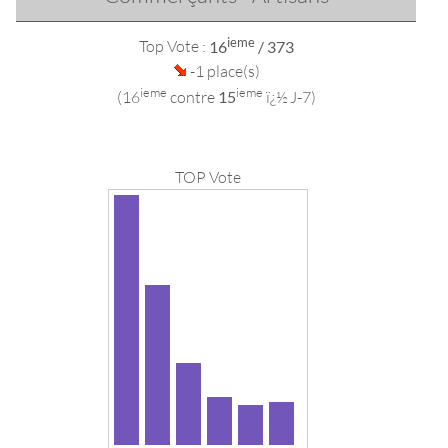
ieme
Top Vote :
16
/ 373
-1 place(s)
ieme
ieme
(16
contre
15
ï¿½ J-7)
TOP Vote