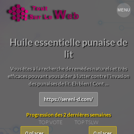
MENU
Huile essentielle punaise de
lit
Vous êtes à la recherche de remèdes naturels et très
efficaces pouvant vous aider à lutter contre l’invasion
des punaises de lit. Eh bien ! Cont ...
https://sereni-d.com/
Progression des 2 dernières semaines
TOP VOTE
TOP TSLW
0 places
0 places