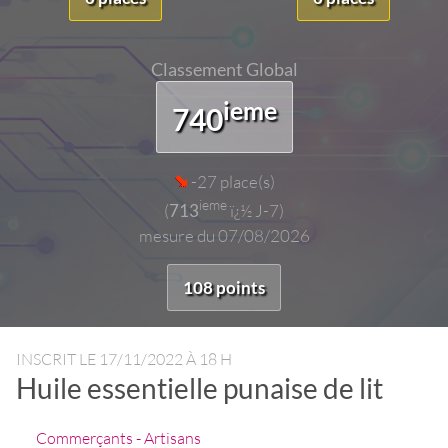
Classement Global
ieme
740
-27 place(s)
ieme
(
713
ï¿½ J-7)
mesure du 07/08/2026
108 points
INSCRIT LE
17/11/2022 À 18 H
Huile essentielle punaise de lit
Commerçants - Artisans