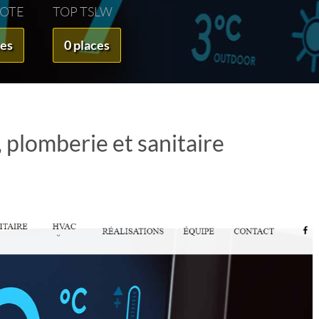
VOTE
TOP TSLW
ces
0 places
 plomberie et sanitaire