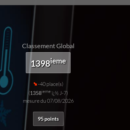
Classement Global
ieme
1398
-40 place(s)
ieme
(
1358
ï¿½ J-7)
mesure du 07/08/2026
95 points