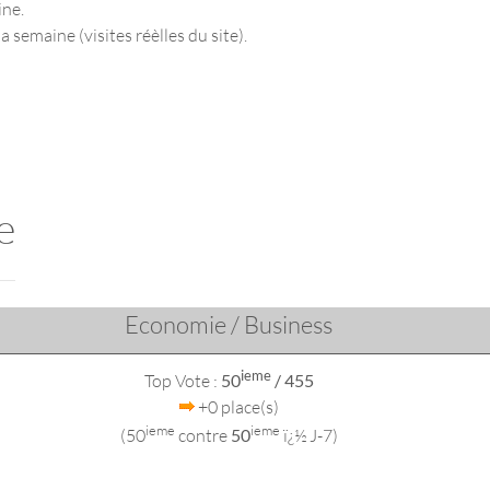
ine.
a semaine (visites réèlles du site).
e
Economie / Business
ieme
Top Vote :
50
/ 455
+0 place(s)
ieme
ieme
(50
contre
50
ï¿½ J-7)