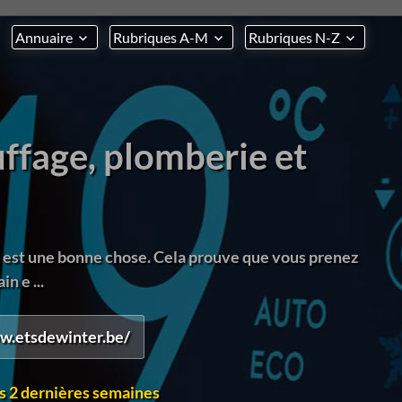
Annuaire
Rubriques A-M
Rubriques N-Z
uffage, plomberie et
in est une bonne chose. Cela prouve que vous prenez
in e ...
w.etsdewinter.be/
s 2 dernières semaines