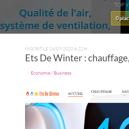
TOP 
0 pla
INSCRIT LE
24/07/2022 À 22 H
Ets De Winter : chauffage,
Economie / Business