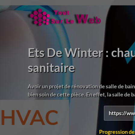
Ets De Winter : cha
sanitaire
Avoir un projet de rénovation de salle de ba
bien soin de cette pièce. En effet, la salle de ba
https://ww
Progression de