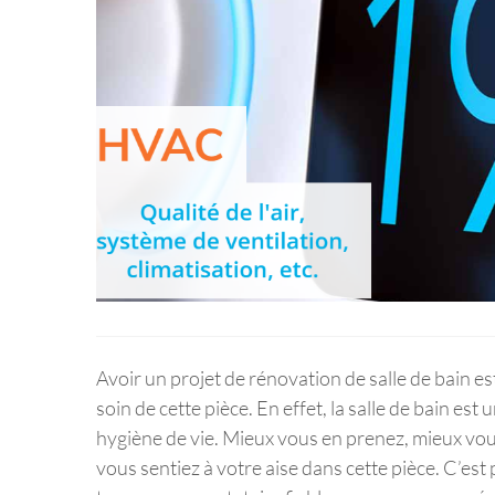
Avoir un projet de rénovation de salle de bain 
soin de cette pièce. En effet, la salle de bain est u
hygiène de vie. Mieux vous en prenez, mieux vou
vous sentiez à votre aise dans cette pièce. C’e