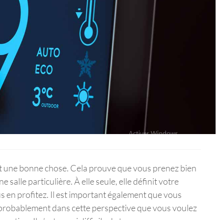
est une bonne chose. Cela prouve que vous prenez bien
ne salle particulière. À elle seule, elle définit votre
s en profitez. Il est important également que vous
st probablement dans cette perspective que vous voulez