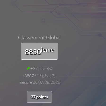
Classement Global
ieme
8850
+37 place(s)
ieme
(
8887
ï¿½ J-7)
mesure du 07/08/2026
37 points