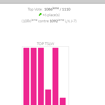
ieme
Top Vote :
1086
/ 1110
+6 place(s)
ieme
ieme
(1086
contre
1092
ï¿½ J-7)
TOP TSLW