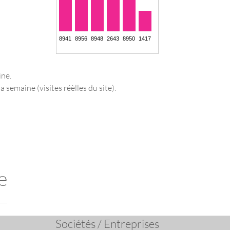
ine.
a semaine (visites réèlles du site).
e
Sociétés / Entreprises