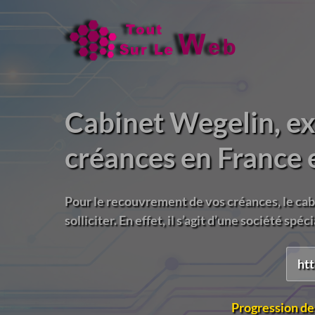
Cabinet Wegelin, e
créances en France 
Pour le recouvrement de vos créances, le cab
solliciter. En effet, il s’agit d’une société spécia
htt
Progression de