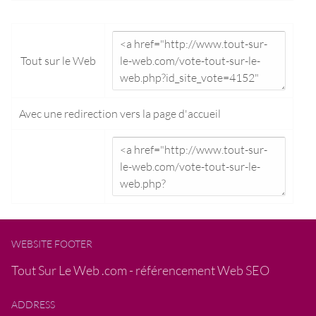
Tout sur le Web
Avec une redirection vers la
page d'accueil
WEBSITE FOOTER
Tout Sur Le Web .com - référencement Web SEO
ADDRESS