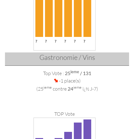
Gastronomie / Vins
ieme
Top Vote :
25
/ 131
-1 place(s)
ieme
ieme
(25
contre
24
ï¿½ J-7)
TOP Vote