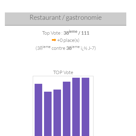
Restaurant / gastronomie
ieme
Top Vote :
38
/ 111
+0 place(s)
ieme
ieme
(38
contre
38
ï¿½ J-7)
TOP Vote