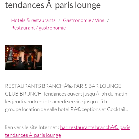
tendances Ã paris lounge
Hotels & restaurants
/
Gastronomie / Vins
/
Restaurant / gastronomie
RESTAURANTS BRANCHÃ‰ PARIS BAR LOUNGE
CLUB BRUNCH Tendances ouvert jusqu Ã 5h du matin
les jeudi vendredi et samedi service jusqu a 5 h
groupe location de salle hotel RÃ
©
ceptions et Cocktail...
lien vers le site Internet :
bar restaurants branchÃ
©
paris
tendances Ã paris lounge