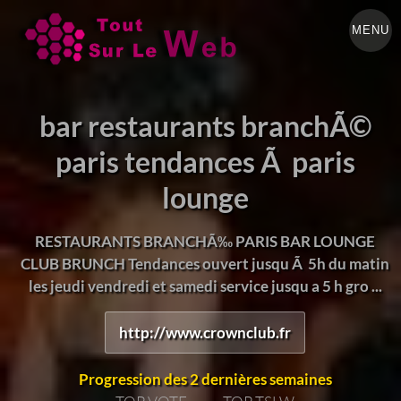
MENU
bar restaurants branchÃ
©
paris tendances Ã paris
lounge
RESTAURANTS BRANCHÃ‰ PARIS BAR LOUNGE
CLUB BRUNCH Tendances ouvert jusqu Ã 5h du matin
les jeudi vendredi et samedi service jusqu a 5 h gro ...
http://www.crownclub.fr
Progression des 2 dernières semaines