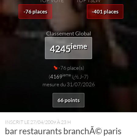
TOP VOTE
TOP TSLW
-76 places
-401 places
Classement Global
ieme
4245
-76 place(s)
ieme
(
4169
ï¿½ J-7)
mesure du 31/07/2026
66 points
INSCRIT LE
27/04/2009 À 23 H
bar restaurants branchÃ
©
paris