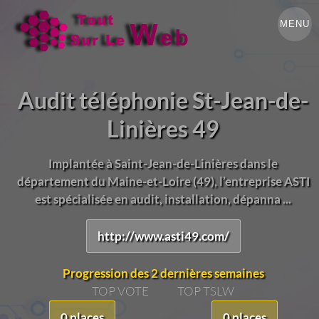
MENU
Audit téléphonie St-Jean-de-
Linières 49
Implantée à Saint-Jean-de-Linières dans le
département du Maine-et-Loire (49), l’entreprise ASTI
est spécialisée en audit, installation, dépanna ...
http://www.asti49.com/
Progression des 2 dernières semaines
TOP VOTE
TOP TSLW
0 places
0 places