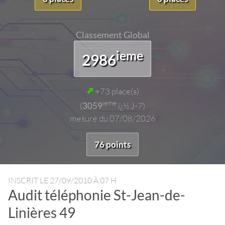
Classement Global
ieme
2986
+73 place(s)
ieme
(
3059
ï¿½ J-7)
mesure du 07/08/2026
76 points
INSCRIT LE
27/09/2010 À 07 H
Audit téléphonie St-Jean-de-
Linières 49