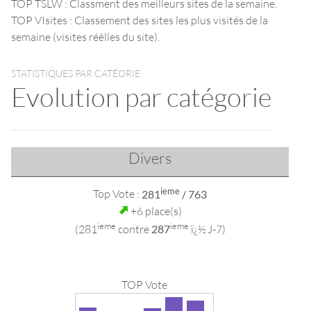
TOP TSLW : Classment des meilleurs sites de la semaine.
TOP VIsites : Classement des sites les plus visités de la
semaine (visites réèlles du site).
STATISTIQUES PAR CATÉORIE
Evolution par catégorie
Divers
ieme
Top Vote :
281
/ 763
+6 place(s)
ieme
ieme
(281
contre
287
ï¿½ J-7)
TOP Vote