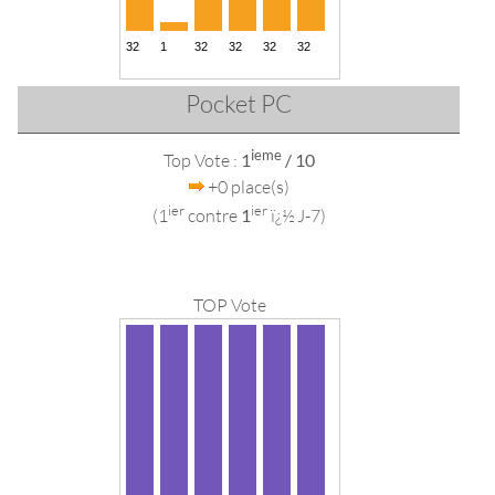
Pocket PC
ieme
Top Vote :
1
/ 10
+0 place(s)
ier
ier
(1
contre
1
ï¿½ J-7)
TOP Vote