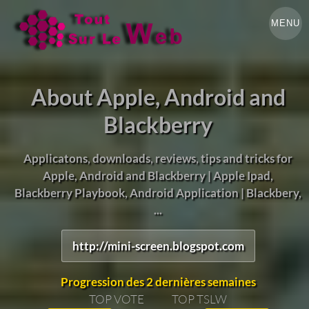
MENU
About Apple, Android and
Blackberry
Applicatons, downloads, reviews, tips and tricks for
Apple, Android and Blackberry | Apple Ipad,
Blackberry Playbook, Android Application | Blackbery,
...
http://mini-screen.blogspot.com
Progression des 2 dernières semaines
TOP VOTE
TOP TSLW