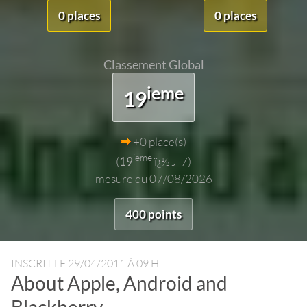
0 places
0 places
Classement Global
ieme
19
+0 place(s)
ieme
(
19
ï¿½ J-7)
mesure du 07/08/2026
400 points
INSCRIT LE
29/04/2011 À 09 H
About Apple, Android and
Blackberry