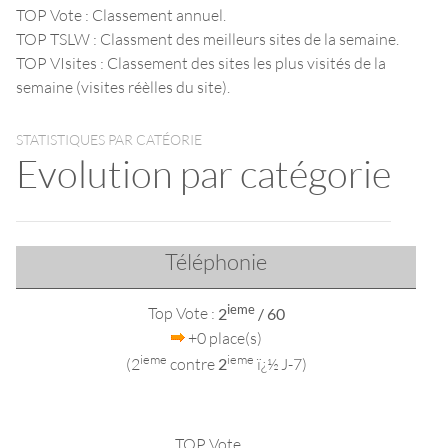
TOP Vote : Classement annuel.
TOP TSLW : Classment des meilleurs sites de la semaine.
TOP VIsites : Classement des sites les plus visités de la
semaine (visites réèlles du site).
STATISTIQUES PAR CATÉORIE
Evolution par catégorie
Téléphonie
ieme
Top Vote :
2
/ 60
+0 place(s)
ieme
ieme
(2
contre
2
ï¿½ J-7)
TOP Vote