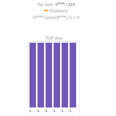
ieme
Top Vote :
5
/ 324
+0 place(s)
ieme
ieme
(5
contre
5
ï¿½ J-7)
TOP Vote