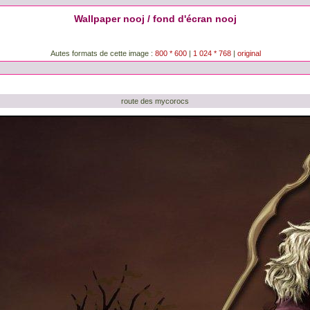
Wallpaper nooj / fond d'écran nooj
Autes formats de cette image :
800 * 600
|
1 024 * 768
|
original
route des mycorocs