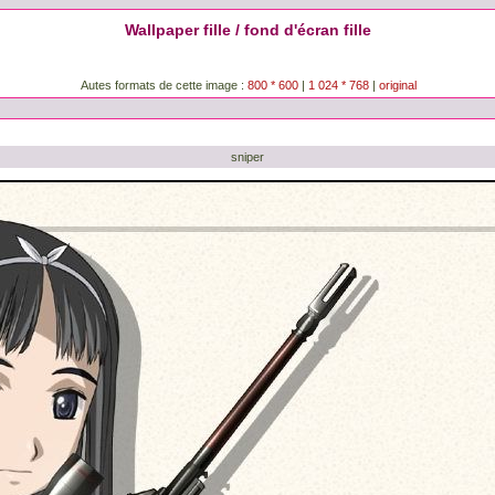
Wallpaper fille / fond d'écran fille
Autes formats de cette image :
800 * 600
|
1 024 * 768
|
original
sniper