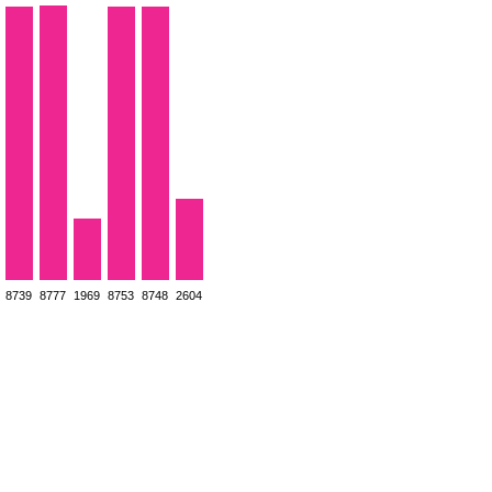
8739
8777
1969
8753
8748
2604